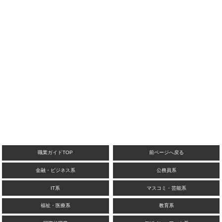
職業ガイドTOP
前ページへ戻る
金融・ビジネス系
公務員系
IT系
マスコミ・芸能系
福祉・医療系
教育系