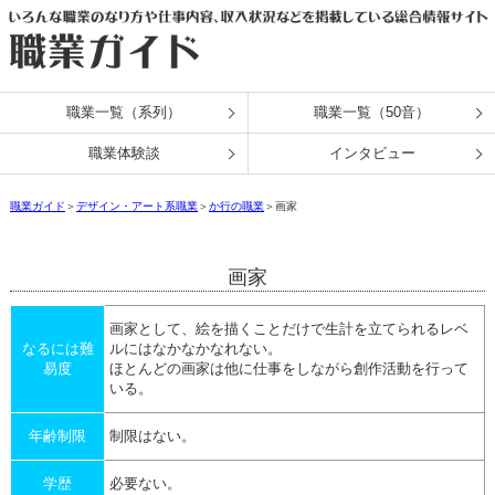
職業一覧（系列）
職業一覧（50音）
職業体験談
インタビュー
職業ガイド
＞
デザイン・アート系職業
＞
か行の職業
＞画家
画家
画家として、絵を描くことだけで生計を立てられるレベ
なるには難
ルにはなかなかなれない。
易度
ほとんどの画家は他に仕事をしながら創作活動を行って
いる。
年齢制限
制限はない。
学歴
必要ない。