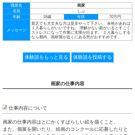
職業名
画家
名前
しぶ
年齢
18歳
年収
70万円
貧乏でも大丈夫な方は是非やって下さい。 余裕があれば
１人暮らしがいいですね。 理解がない親がいるとすごく
メッセージ
ストレスになって作業に支障が出ます。 １人暮らしする
なら都内、画材屋が近くにある所がおすすめです。
体験談をもっと見る
体験談を投稿する
画家の仕事内容
仕事内容について
画家の仕事内容はとにかくすばらしい絵を描くこと。
また、個展を開いたり、絵画のコンクールに応募したりと