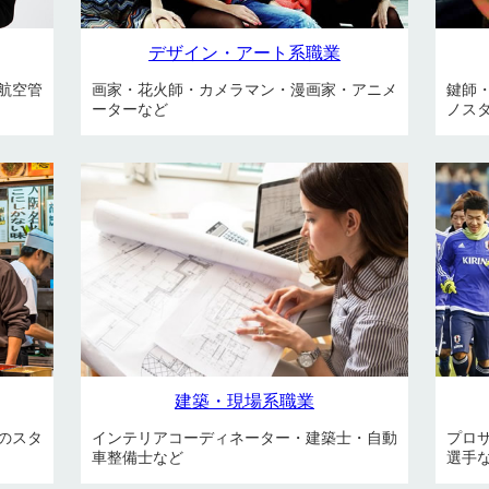
デザイン・アート系職業
航空管
画家・花火師・カメラマン・漫画家・アニメ
鍵師
ーターなど
ノス
建築・現場系職業
のスタ
インテリアコーディネーター・建築士・自動
プロ
車整備士など
選手