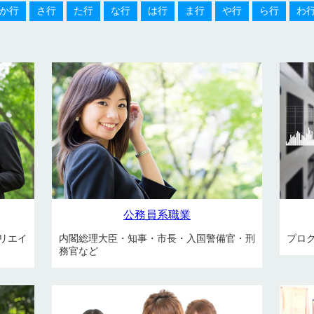
か行
さ行
た行
な行
は行
ま行
や行
ら行
わ
公務員系職業
リエイ
内閣総理大臣・知事・市長・入国警備官・刑
プロ
務官など