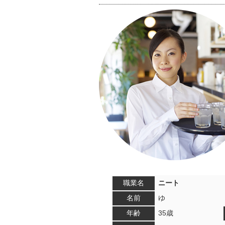
職業名
ニート
名前
ゆ
年齢
35歳