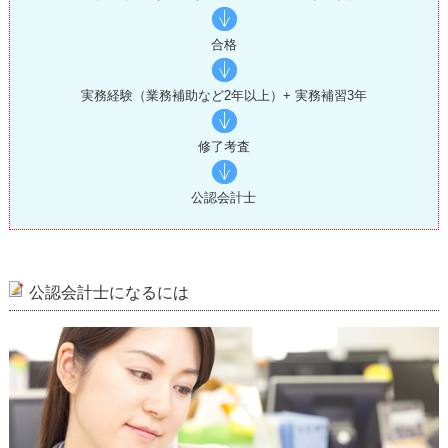
合格
実務経験（業務補助など2年以上）+ 実務補習3年
修了考査
公認会計士
公認会計士になるには