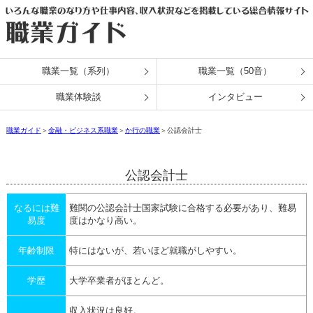
職業一覧（系列）
職業一覧（50音）
職業体験談
インタビュー
職業ガイド
＞
金融・ビジネス系職業
＞
か行の職業
＞公認会計士
公認会計士
なるには難
難関の公認会計士国家試験に合格する必要があり、難易
易度
度はかなり高い。
年齢制限
特にはないが、若いほど就職がしやすい。
学歴
大学卒業者がほとんど。
収入状況は良好。