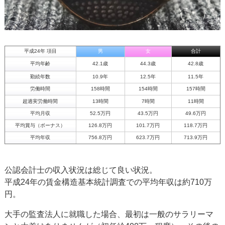
平成24年 項目
男
女
合計
平均年齢
42.1歳
44.3歳
42.8歳
勤続年数
10.9年
12.5年
11.5年
労働時間
158時間
154時間
157時間
超過実労働時間
13時間
7時間
11時間
平均月収
52.5万円
43.5万円
49.6万円
平均賞与（ボーナス）
126.8万円
101.7万円
118.7万円
平均年収
756.8万円
623.7万円
713.9万円
公認会計士の収入状況は総じて良い状況。
平成24年の賃金構造基本統計調査での平均年収は約710万
円。
大手の監査法人に就職した場合、最初は一般のサラリーマ