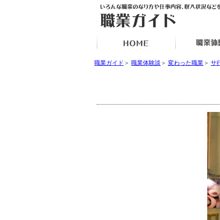
職業ガイド
＞
職業体験談
＞
変わった職業
＞
サ