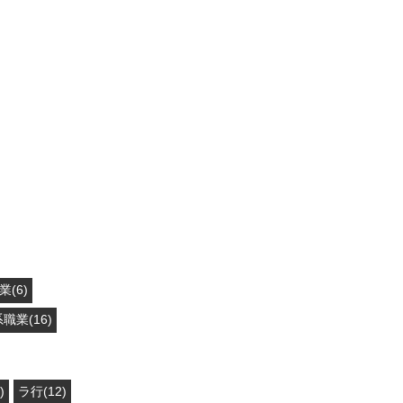
(6)
職業(16)
)
ラ行(12)