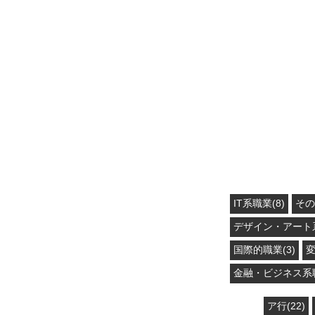
IT系職業(8)
その
デザイン・アート系
国際的職業(3)
変
金融・ビジネス系職
ア行(22)