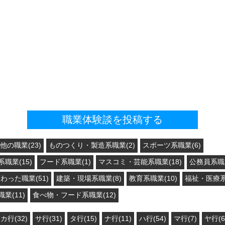
職業体験談を投稿する
他の職業(23)
ものつくり・製造系職業(2)
スポーツ系職業(6)
職業(15)
フード系職業(1)
マスコミ・芸能系職業(18)
公務員系職業
わった職業(51)
建築・現場系職業(8)
教育系職業(10)
福祉・医療系
業(11)
食べ物・フード系職業(12)
カ行(32)
サ行(31)
タ行(15)
ナ行(11)
ハ行(54)
マ行(7)
ヤ行(6