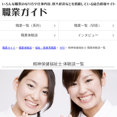
職業一覧（系列）
職業一覧（50音）
職業体験談
インタビュー
職業ガイド
＞
職業体験談
＞
福祉・医療系職業
＞
サ行
＞ 精神保健福祉士 職業体験談一覧
精神保健福祉士 体験談一覧